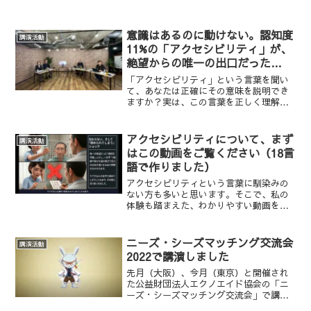
意識はあるのに動けない。認知度
講演活動
11%の「アクセシビリティ」が、
絶望からの唯一の出口だった
【ReHacQ SP】
「アクセシビリティ」という言葉を聞い
て、あなたは正確にその意味を説明でき
ますか？実は、この言葉を正しく理解し
ている人は全体のわずか11％。医師や行
政でさえ、その本質を捉えきれていない
のが日本の現状です。今回ご紹介する動
アクセシビリティについて、まず
講演活動
画「ReHacQ SP...
はこの動画をご覧ください（18言
語で作りました）
アクセシビリティという言葉に馴染みの
ない方も多いと思います。そこで、私の
体験も踏まえた、わかりやすい動画を１
８言語で作ってみました。まずはこちら
をご覧いただけたらと思います。下のプ
ルダウンメニューで言語を選べば、ご覧
ニーズ・シーズマッチング交流会
講演活動
になれます。ようこそ、ア...
2022で講演しました
先月（大阪）、今月（東京）と開催され
た公益財団法人エクノエイド協会の「ニ
ーズ・シーズマッチング交流会」で講演
させていただきました。このイベントは