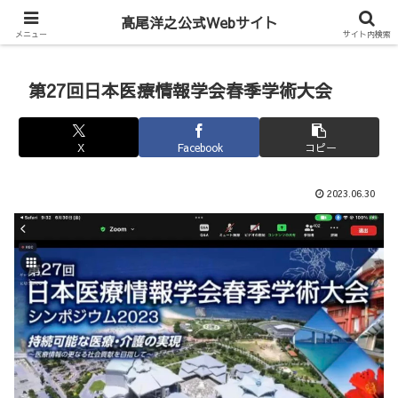
Hiroyuki Takao Official Web
髙尾洋之公式Webサイト
メニュー
サイト内検索
第27回日本医療情報学会春季学術大会
X
Facebook
コピー
2023.06.30