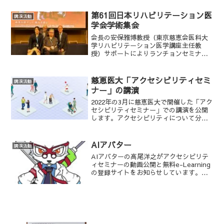
自立支援機器の開発を促進することを目
的に、障害当事者をはじめ、ご家族や福
第61回日本リハビリテーション医
講演活動
祉・医療従事者などの「機...
学会学術集会
会長の安保雅博教授（東京慈恵会医科大
学リハビリテーション医学講座主任教
授）サポートによりランチョンセミナー
とシンポジウムで発表しました。皆様あ
りがとうございました。#第61回日本リハ
ビリテーション医学会学術集会#アクセシ
慈恵医大「アクセシビリティセミ
講演活動
ビリティ
ナー」の講演
2022年の3月に慈恵医大で開催した「アク
セシビリティセミナー」での講演を公開
します。アクセシビリティについて分か
りやすく説明してありますので、ぜひご
覧ください。
AIアバター
講演活動
AIアバターの高尾洋之がアクセシビリテ
ィセミナーの動画公開と無料e-Learning
の登録サイトをお知らせしています。興
味のある方は是非。#AIアバター#アクセ
シビリティ#拡散希望【第三回アクセシビ
リティセミナーYouTubeサイト】【e-...