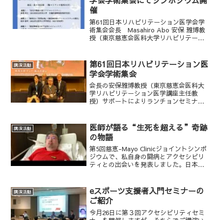
学会学術集会にてシンポジウム開
催
第61回日本リハビリテーション医学会学
術集会会長 Masahiro Abo 安保 雅博教
授（東京慈恵会医科大学リハビリテーシ
ョン医学講座）6月14日(金)、セルリアン
タワー東急ホテルB2F 朝霧にてシンポジ
ウムを開催します。ランチョンと同じ...
第61回日本リハビリテーション医
講演活動
学会学術集会
会長の安保雅博教授（東京慈恵会医科大
学リハビリテーション医学講座主任教
授）サポートによりランチョンセミナー
とシンポジウムで発表しました。皆様あ
りがとうございました。#第61回日本リハ
ビリテーション医学会学術集会#アクセシ
医師が語る“生死を超える”奇跡
講演活動
ビリティ
の物語
第5回慈恵-Mayo Clinicジョイントシンポ
ジウムで、私自身の闘病とアクセシビリ
ティとの出会いを発表しました。日本語
字幕・英語字幕付き！ぜひ視聴して、新
しい気づきを体感してください。（日本
語字幕）（英語字幕）
eスポーツ支援者入門セミナーの
講演活動
ご紹介
今月26日に第３回アクセシビリティセミ