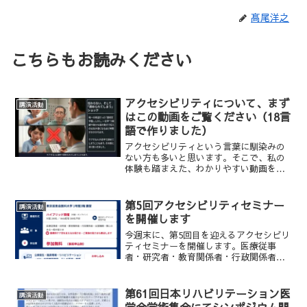
髙尾洋之
こちらもお読みください
アクセシビリティについて、まず
講演活動
はこの動画をご覧ください（18言
語で作りました）
アクセシビリティという言葉に馴染みの
ない方も多いと思います。そこで、私の
体験も踏まえた、わかりやすい動画を１
８言語で作ってみました。まずはこちら
をご覧いただけたらと思います。下のプ
ルダウンメニューで言語を選べば、ご覧
第5回アクセシビリティセミナー
講演活動
になれます。ようこそ、ア...
を開催します
今週末に、第5回目を迎えるアクセシビリ
ティセミナーを開催します。医療従事
者・研究者・教育関係者・行政関係者・
支援機関の皆さまはもちろん、医療的ケ
ア児を支えるお母さま・ご家族、ご関心
のある一般の皆さまも大歓迎です。開催
第61回日本リハビリテーション医
講演活動
概要• 日時:2026年...