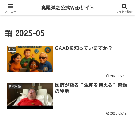
Hiroyuki Takao Official Web
髙尾洋之公式Webサイト
メニュー
サイト内検索
2025-05
GAADを知っていますか？
日記
2025.05.15
医師が語る“生死を超える”奇跡
講演活動
の物語
2025.05.12