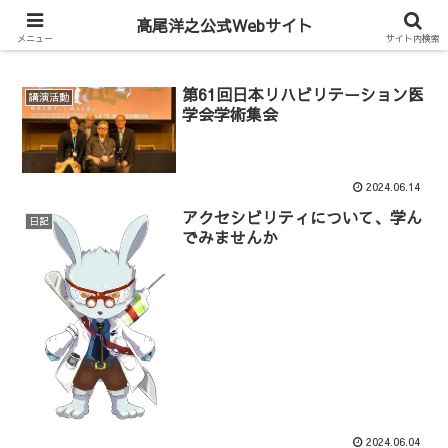
Hiroyuki Takao Official Web
髙尾洋之公式Webサイト
メニュー
サイト内検索
第61回日本リハビリテーション医
講演活動
学会学術集会
2024.06.14
アクセシビリティについて、学ん
日記
でみませんか
2024.06.04