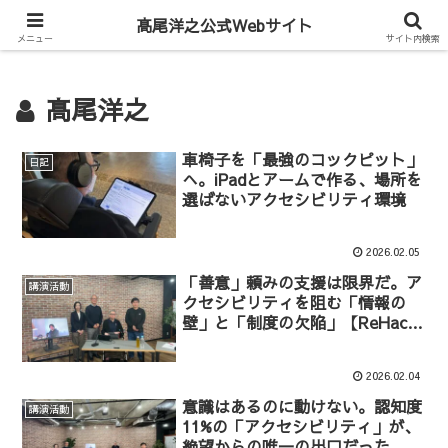
Hiroyuki Takao Official Web
髙尾洋之公式Webサイト
メニュー
サイト内検索
髙尾洋之
車椅子を「最強のコックピット」
日記
へ。iPadとアームで作る、場所を
選ばないアクセシビリティ環境
2026.02.05
「善意」頼みの支援は限界だ。ア
講演活動
クセシビリティを阻む「情報の
壁」と「制度の欠陥」【ReHacQ
SP 後編】
2026.02.04
意識はあるのに動けない。認知度
講演活動
11%の「アクセシビリティ」が、
絶望からの唯一の出口だった