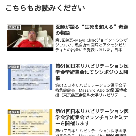
こちらもお読みください
医師が語る“生死を超える”奇跡
講演活動
の物語
第5回慈恵-Mayo Clinicジョイントシンポ
ジウムで、私自身の闘病とアクセシビリ
ティとの出会いを発表しました。日本語
字幕・英語字幕付き！ぜひ視聴して、新
しい気づきを体感してください。（日本
語字幕）（英語字幕）
第61回日本リハビリテーション医
講演活動
学会学術集会にてシンポジウム開
催
第61回日本リハビリテーション医学会学
術集会会長 Masahiro Abo 安保 雅博教
授（東京慈恵会医科大学リハビリテーシ
ョン医学講座）6月14日(金)、セルリアン
タワー東急ホテルB2F 朝霧にてシンポジ
ウムを開催します。ランチョンと同じ...
第61回日本リハビリテーション医
講演活動
学会学術集会でランチョンセミナ
ーを開催します
第61回日本リハビリテーション医学会学
術集会会長 Masahiro Abo 安保 雅博教