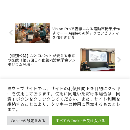
動画を作成しましたので公開します。ぜ
ひご覧ください。
Vision Proで視線による電動車椅子操作
までーー AppleのAIがアクセシビリティ
を進化させる
【特別公開】AIとロボットが変える未来
の医療（第32回日本血管内治療学会シン
ポジウム登壇）
ホーム
講演活動
当ウェブサイトでは、サイトの利便性向上を目的にクッキ
ーを使用しております。使用に同意いただける場合は「同
意」ボタンをクリックしてください。また、サイト利用を
継続することにより、クッキーの使用に同意するものとし
ます。
髙尾洋之公式Webサ
Cookieの設定をみる
すべてのCookieを受け入れる
メニュー
サイト内検索
Copyright © 2022 髙尾洋之 All Rights Reserved.
イト