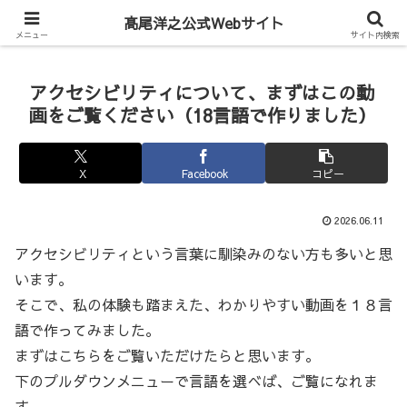
Hiroyuki Takao Official Web
髙尾洋之公式Webサイト
メニュー
サイト内検索
アクセシビリティについて、まずはこの動
画をご覧ください（18言語で作りました）
X
Facebook
コピー
2026.06.11
アクセシビリティという言葉に馴染みのない方も多いと思
います。
そこで、私の体験も踏まえた、わかりやすい動画を１８言
語で作ってみました。
まずはこちらをご覧いただけたらと思います。
下のプルダウンメニューで言語を選べば、ご覧になれま
す。