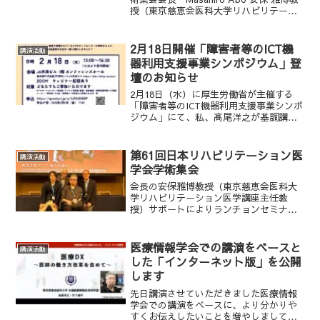
授（東京慈恵会医科大学リハビリテーシ
ョン医学講座）6月14日(金)、セルリアン
タワー東急ホテルB2F 朝霧 にてランチョ
ンセミナー開催します。興味のある...
2月18日開催「障害者等のICT機
講演活動
器利用支援事業シンポジウム」登
壇のお知らせ
2月18日（水）に厚生労働省が主催する
「障害者等のICT機器利用支援事業シンポ
ジウム」にて、私、髙尾洋之が基調講演
を務めさせていただきます。■基調講演
テーマ「ICTだからこそ実現できる、真の
共生社会とアクセシビリティ」■講演概
第61回日本リハビリテーション医
講演活動
要障がい者も含...
学会学術集会
会長の安保雅博教授（東京慈恵会医科大
学リハビリテーション医学講座主任教
授）サポートによりランチョンセミナー
とシンポジウムで発表しました。皆様あ
りがとうございました。#第61回日本リハ
ビリテーション医学会学術集会#アクセシ
医療情報学会での講演をベースと
講演活動
ビリティ
した「インターネット版」を公開
します
先日講演させていただきました医療情報
学会での講演をベースに、より分かりや
すくお伝えしたいことを増やしまして、